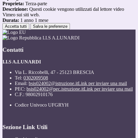
Proprieta:
Terza-parte
Descrizione:
Questi cookie vengono utilizzati dal lettore video
Vimeo sui siti web.
Durata:
1 anno 1 mese
Accetta tutti
Salva le preferenze
I.I.S A.LUNARDI
Contatti
I.I.S A.LUNARDI
Via L. Riccobelli, 47 - 25123 BRESCIA
Tel:
0302009508
Email:
bsis024002@istruzione.it
Link per inviare una mail
PEC:
bsis024002@pec.istruzione.it
Link per inviare una mail
C.F.: 98002910176
Codice Univoco UFGRYH
Sezione Link Utili