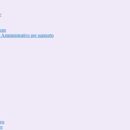
e
tore
e Amministrativo per supporto
ivo
re