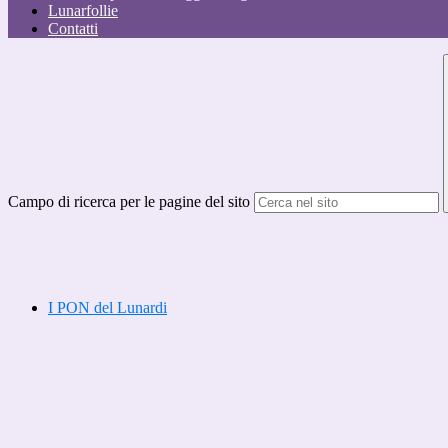
Lunarfollie
Contatti
Campo di ricerca per le pagine del sito
I PON del Lunardi