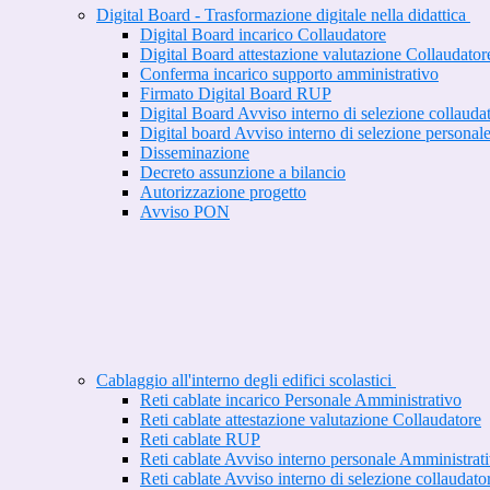
Digital Board - Trasformazione digitale nella didattica
Digital Board incarico Collaudatore
Digital Board attestazione valutazione Collaudator
Conferma incarico supporto amministrativo
Firmato Digital Board RUP
Digital Board Avviso interno di selezione collauda
Digital board Avviso interno di selezione personal
Disseminazione
Decreto assunzione a bilancio
Autorizzazione progetto
Avviso PON
Cablaggio all'interno degli edifici scolastici
Reti cablate incarico Personale Amministrativo
Reti cablate attestazione valutazione Collaudatore
Reti cablate RUP
Reti cablate Avviso interno personale Amministrat
Reti cablate Avviso interno di selezione collaudato