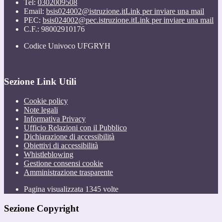
Tel:
0302009508
Email:
bsis024002@istruzione.it
Link per inviare una mail
PEC:
bsis024002@pec.istruzione.it
Link per inviare una mail
C.F.: 98002910176
Codice Univoco UFGRYH
Sezione Link Utili
Cookie policy
Note legali
Informativa Privacy
Ufficio Relazioni con il Pubblico
Dichiarazione di accessibilità
Obiettivi di accessibilità
Whistleblowing
Gestione consensi cookie
Amministrazione trasparente
Pagina visualizzata
1345
volte
Sezione Copyright