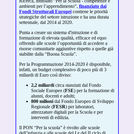
Ricerca, intitolato “Per la Scuola - competenze e
ambienti per l’apprendimento”,
finanziato dai
Fondi Strutturali Europei
contiene le priorità
strategiche del settore istruzione e ha una durata
settennale, dal 2014 al 2020.
Punta a creare un sistema d'istruzione e di
formazione di elevata qualità, efficace ed equo
offrendo alle scuole l’opportunità di accedere a
risorse comunitarie aggiuntive rispetto a quelle già
stabilite dalla “Buona Scuola”.
Per la Programmazione 2014-2020 è disponibile,
infatti, un budget complessivo di poco più di 3
miliardi di Euro così diviso:
2,2 miliardi
circa stanziati dal Fondo
Sociale Europeo (
FSE
) per la formazione di
alunni, docenti e adulti;
800 milioni
dal Fondo Europeo di Sviluppo
Regionale (
FESR
) per laboratori,
attrezzature digitali per la Scuola e per
interventi di edilizia.
Il PON “Per la scuola” è rivolto alle scuole
dell’infanzia e alle scuole del I e del II ciclo di