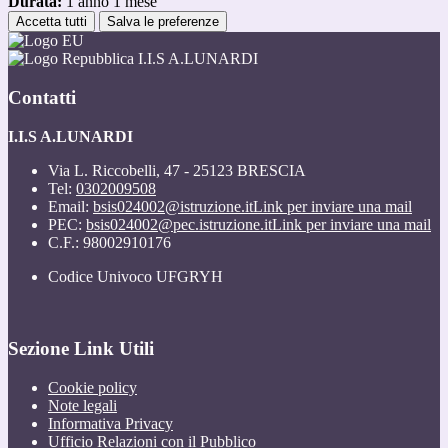
Durata:
1 anno 1 mese
Accetta tutti
Salva le preferenze
I.I.S A.LUNARDI
Contatti
I.I.S A.LUNARDI
Via L. Riccobelli, 47 - 25123 BRESCIA
Tel:
0302009508
Email:
bsis024002@istruzione.it
Link per inviare una mail
PEC:
bsis024002@pec.istruzione.it
Link per inviare una mail
C.F.: 98002910176
Codice Univoco UFGRYH
Sezione Link Utili
Cookie policy
Note legali
Informativa Privacy
Ufficio Relazioni con il Pubblico