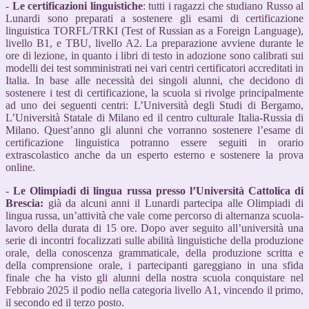
-
Le certificazioni linguistiche
: tutti i ragazzi che studiano Russo al
Lunardi sono preparati a sostenere gli esami di certificazione
linguistica TORFL/TRKI (Test of Russian as a Foreign Language),
livello B1, e TBU, livello A2. La preparazione avviene durante le
ore di lezione, in quanto i libri di testo in adozione sono calibrati sui
modelli dei test somministrati nei vari centri certificatori accreditati in
Italia. In base alle necessità dei singoli alunni, che decidono di
sostenere i test di certificazione, la scuola si rivolge principalmente
ad uno dei seguenti centri: L’Università degli Studi di Bergamo,
L’Università Statale di Milano ed il centro culturale Italia-Russia di
Milano. Quest’anno gli alunni che vorranno sostenere l’esame di
certificazione linguistica potranno
essere seguiti in orario
extrascolastico anche da un esperto esterno e sostenere la prova
online.
-
Le Olimpiadi di lingua russa presso l’Università Cattolica di
Brescia:
già da alcuni anni il Lunardi partecipa alle Olimpiadi di
lingua russa, un’attività che vale come percorso di alternanza scuola-
lavoro della durata di 15 ore. Dopo aver seguito all’università una
serie di incontri focalizzati sulle abilità linguistiche della produzione
orale, della conoscenza grammaticale, della produzione scritta e
della comprensione orale, i partecipanti gareggiano in una sfida
finale che ha visto gli alunni della nostra scuola conquistare nel
Febbraio 2025 il podio nella categoria livello A1, vincendo il primo,
il secondo ed il terzo posto.