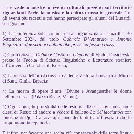
-
Le visite a mostre o eventi culturali presenti sul territorio
riguardanti l’arte, la musica e la
cultura russa in generale
. Tra
gli eventi più recenti a cui hanno partecipato gli alunni del Lunardi,
si segnalano:
1) La conferenza sulla cultura russa, organizzata al Lunardi il 30
Settembre 2024, dal titolo
Gabriele D’Annunzio e Antonio
Fogazzaro: due scrittori italiani alle prese col fascino russo
;
2) Conferenza su
Delitto e Castigo
e
I demoni
di Fjodor Dostoevskij
presso la Facoltà di Scienze linguistiche e Letterature straniere
all’Università Cattolica di Brescia;
3) La mostra dell’artista russa dissidente Viktoria Lomasko al Museo
di Santa Giulia, Brescia;
4) La mostra di opere d’arte “Divine e Avanguardie: le donne
nell’arte russa” (Palazzo Reale, Milano);
5) Ogni anno, in prossimità delle feste natalizie, si invitano alcune
classi di Russo ad andare a vedere il balletto
Lo Schiaccianoci
con
musiche di Pjotr Čajkovskij in uno dei tanti teatri bresciani che lo
propongono in repertorio.
E infine, per favorire una scelta più consapevole della terza lingua