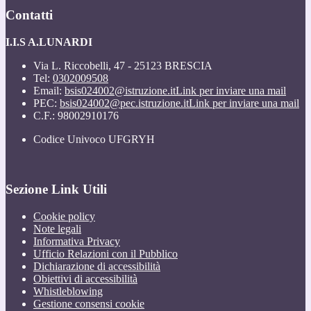
Contatti
I.I.S A.LUNARDI
Via L. Riccobelli, 47 - 25123 BRESCIA
Tel:
0302009508
Email:
bsis024002@istruzione.it
Link per inviare una mail
PEC:
bsis024002@pec.istruzione.it
Link per inviare una mail
C.F.: 98002910176
Codice Univoco UFGRYH
Sezione Link Utili
Cookie policy
Note legali
Informativa Privacy
Ufficio Relazioni con il Pubblico
Dichiarazione di accessibilità
Obiettivi di accessibilità
Whistleblowing
Gestione consensi cookie