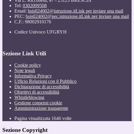
Via L. Riccobelli, 47 - 25123 BRESCIA
Tel:
0302009508
Email:
bsis024002@istruzione.it
Link per inviare una mail
PEC:
bsis024002@pec.istruzione.it
Link per inviare una mail
C.F.: 98002910176
Codice Univoco UFGRYH
Sezione Link Utili
Cookie policy
Note legali
Informativa Privacy
Ufficio Relazioni con il Pubblico
Dichiarazione di accessibilità
Obiettivi di accessibilità
Whistleblowing
Gestione consensi cookie
Amministrazione trasparente
Pagina visualizzata
1646
volte
Sezione Copyright