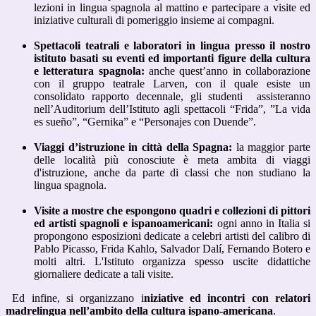
lezioni in lingua spagnola al mattino e partecipare a visite ed
iniziative culturali di pomeriggio insieme ai compagni.
Spettacoli teatrali e laboratori in lingua presso il nostro
istituto basati su eventi ed importanti figure della cultura
e letteratura spagnola:
anche quest’anno in collaborazione
con il gruppo teatrale Larven, con il quale esiste un
consolidato rapporto decennale, gli studenti
assisteranno
nell’Auditorium dell’Istituto agli spettacoli “Frida”, ”La vida
es sueño”, “Gernika” e “Personajes con Duende”.
Viaggi d’istruzione in città della Spagna:
la maggior parte
delle località più conosciute è meta ambita di viaggi
d'istruzione, anche da parte di classi che non studiano la
lingua spagnola.
Visite a mostre che espongono quadri e collezioni di pittori
ed artisti spagnoli e ispanoamericani:
ogni anno in Italia si
propongono esposizioni dedicate a celebri artisti del calibro di
Pablo Picasso, Frida Kahlo, Salvador Dalí, Fernando Botero e
molti altri. L'Istituto organizza spesso uscite didattiche
giornaliere dedicate a tali visite.
Ed infine, si organizzano i
niziative ed incontri con relatori
madrelingua nell’ambito della cultura ispano-americana
.