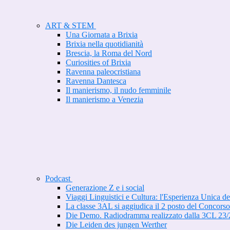
ART & STEM
Una Giornata a Brixia
Brixia nella quotidianità
Brescia, la Roma del Nord
Curiosities of Brixia
Ravenna paleocristiana
Ravenna Dantesca
Il manierismo, il nudo femminile
Il manierismo a Venezia
Podcast
Generazione Z e i social
Viaggi Linguistici e Cultura: l'Esperienza Unica d
La classe 3AL si aggiudica il 2 posto del Conco
Die Demo. Radiodramma realizzato dalla 3CL 23/
Die Leiden des jungen Werther