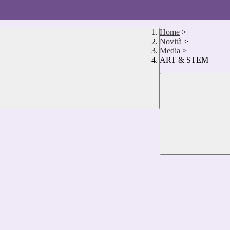
Home
>
Novità
>
Media
>
ART & STEM