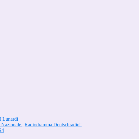
el Lunardi
rso Nazionale „Radiodramma Deutschradio“
24