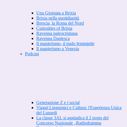
Una Giornata a Brixia
Brixia nella quotidianità
Brescia, la Roma del Nord
Curiosities of Brixia
Ravenna paleocristiana
Ravenna Dantesca
Il manierismo, il nudo femminile
Il manierismo a Venezia
Podcast
Generazione Z e i social
Viaggi Linguistici e Cultura: l'Esperienza Unica
del Lunardi
La classe 3AL si aggiudica il 2 posto del
Concorso Nazionale „Radiodramma