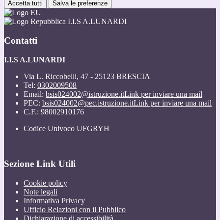
Accetta tutti
Salva le preferenze
I.I.S A.LUNARDI
Contatti
I.I.S A.LUNARDI
Via L. Riccobelli, 47 - 25123 BRESCIA
Tel:
0302009508
Email:
bsis024002@istruzione.it
Link per inviare una mail
PEC:
bsis024002@pec.istruzione.it
Link per inviare una mail
C.F.: 98002910176
Codice Univoco UFGRYH
Sezione Link Utili
Cookie policy
Note legali
Informativa Privacy
Ufficio Relazioni con il Pubblico
Dichiarazione di accessibilità