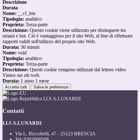
Descrizione
Durata
Nome:
__cf_bm
Tipologia:
analitico
Proprieta:
Terza-parte
Descrizione:
Questo cookie viene utilizzato per distinguere tra
umani e bot. Ciò è vantaggioso per il sito Web, al fine di effettuare
rapporti validi sull'utilizzo del proprio sito Web.
Durata:
30 minuti
Nome:
vuid
Tipologia:
analitico
Proprieta:
Terza-parte
Descrizione:
Questi cookie vengono utilizzati dal lettore video
Vimeo sui siti web.
Durata:
1 anno 1 mese
Accetta tutti
Salva le preferenze
I.I.S A.LUNARDI
Contatti
I.I.S A.LUNARDI
Via L. Riccobelli, 47 - 25123 BRESCIA
Tel:
0302009508