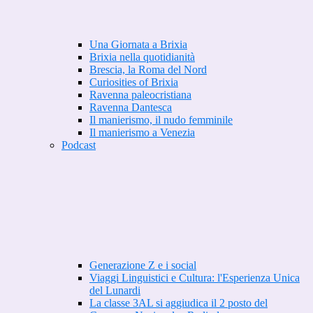
Una Giornata a Brixia
Brixia nella quotidianità
Brescia, la Roma del Nord
Curiosities of Brixia
Ravenna paleocristiana
Ravenna Dantesca
Il manierismo, il nudo femminile
Il manierismo a Venezia
Podcast
Generazione Z e i social
Viaggi Linguistici e Cultura: l'Esperienza Unica
del Lunardi
La classe 3AL si aggiudica il 2 posto del