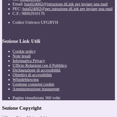
Email:
bsis024002@istruzione.it
Link per inviare una mail
PEC:
bsis024002@pec.istruzione.it
Link per inviare una mail
C.F.: 98002910176
Codice Univoco UFGRYH
Sezione Link Utili
Cookie policy
Note legali
Informativa Privacy
Ufficio Relazioni con il Pubblico
Dichiarazione di accessibilità
Obiettivi di accessibilità
Whistleblowing
Gestione consensi cookie
Amministrazione trasparente
Pagina visualizzata
360
volte
Sezione Copyright