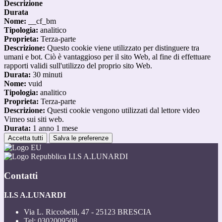
Descrizione
Durata
Nome:
__cf_bm
Tipologia:
analitico
Proprieta:
Terza-parte
Descrizione:
Questo cookie viene utilizzato per distinguere tra
umani e bot. Ciò è vantaggioso per il sito Web, al fine di effettuare
rapporti validi sull'utilizzo del proprio sito Web.
Durata:
30 minuti
Nome:
vuid
Tipologia:
analitico
Proprieta:
Terza-parte
Descrizione:
Questi cookie vengono utilizzati dal lettore video
Vimeo sui siti web.
Durata:
1 anno 1 mese
Accetta tutti
Salva le preferenze
I.I.S A.LUNARDI
Contatti
I.I.S A.LUNARDI
Via L. Riccobelli, 47 - 25123 BRESCIA
Tel:
0302009508