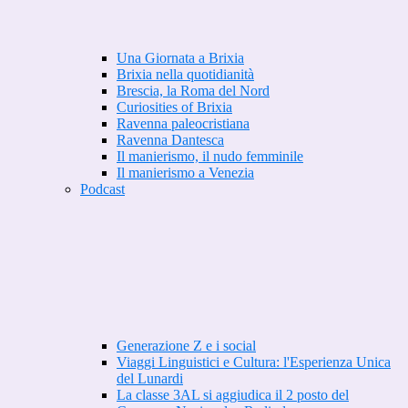
Una Giornata a Brixia
Brixia nella quotidianità
Brescia, la Roma del Nord
Curiosities of Brixia
Ravenna paleocristiana
Ravenna Dantesca
Il manierismo, il nudo femminile
Il manierismo a Venezia
Podcast
Generazione Z e i social
Viaggi Linguistici e Cultura: l'Esperienza Unica
del Lunardi
La classe 3AL si aggiudica il 2 posto del