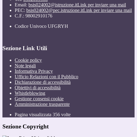
Email:
bsis024002@istruzione.it
Link per inviare una mail
PEC:
bsis024002@pec.istruzione.it
Link per inviare una mail
C.F.: 98002910176
Codice Univoco UFGRYH
Sezione Link Utili
Cookie policy
Note legali
Informativa Privacy
Ufficio Relazioni con il Pubblico
Dichiarazione di accessibilità
Obiettivi di accessibilità
Whistleblowing
Gestione consensi cookie
Amministrazione trasparente
Pagina visualizzata
356
volte
Sezione Copyright