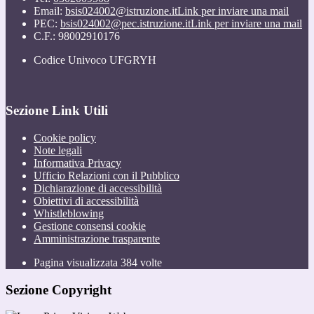
Email:
bsis024002@istruzione.it
Link per inviare una mail
PEC:
bsis024002@pec.istruzione.it
Link per inviare una mail
C.F.: 98002910176
Codice Univoco UFGRYH
Sezione Link Utili
Cookie policy
Note legali
Informativa Privacy
Ufficio Relazioni con il Pubblico
Dichiarazione di accessibilità
Obiettivi di accessibilità
Whistleblowing
Gestione consensi cookie
Amministrazione trasparente
Pagina visualizzata
384
volte
Sezione Copyright