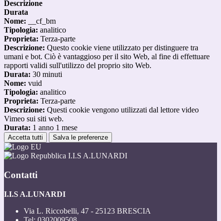
Descrizione
Durata
Nome:
__cf_bm
Tipologia:
analitico
Proprieta:
Terza-parte
Descrizione:
Questo cookie viene utilizzato per distinguere tra
umani e bot. Ciò è vantaggioso per il sito Web, al fine di effettuare
rapporti validi sull'utilizzo del proprio sito Web.
Durata:
30 minuti
Nome:
vuid
Tipologia:
analitico
Proprieta:
Terza-parte
Descrizione:
Questi cookie vengono utilizzati dal lettore video
Vimeo sui siti web.
Durata:
1 anno 1 mese
Accetta tutti
Salva le preferenze
I.I.S A.LUNARDI
Contatti
I.I.S A.LUNARDI
Via L. Riccobelli, 47 - 25123 BRESCIA
Tel:
0302009508