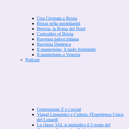
Una Giornata a Brixia
Brixia nella quotidianità
Brescia, la Roma del Nord
Curiosities of Brixia
Ravenna paleocristiana
Ravenna Dantesca
Il manierismo, il nudo femminile
Il manierismo a Venezia
Podcast
Generazione Z e i social
Viaggi Linguistici e Cultura: l'Esperienza Unica
del Lunardi
La classe 3AL si aggiudica il 2 posto del