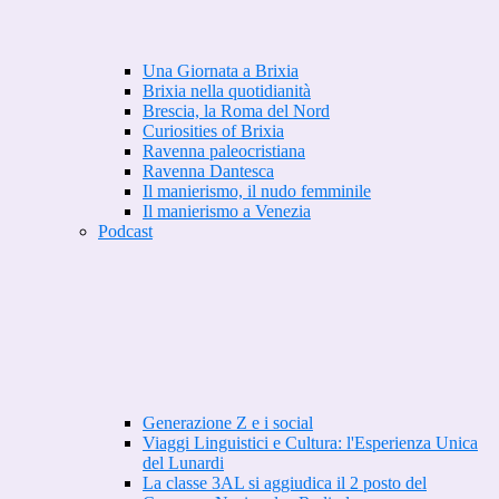
Una Giornata a Brixia
Brixia nella quotidianità
Brescia, la Roma del Nord
Curiosities of Brixia
Ravenna paleocristiana
Ravenna Dantesca
Il manierismo, il nudo femminile
Il manierismo a Venezia
Podcast
Generazione Z e i social
Viaggi Linguistici e Cultura: l'Esperienza Unica
del Lunardi
La classe 3AL si aggiudica il 2 posto del