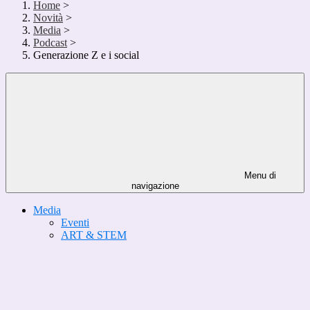
Home
>
Novità
>
Media
>
Podcast
>
Generazione Z e i social
Menu di
navigazione
Media
Eventi
ART & STEM