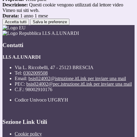
Descrizione:
Questi cookie vengono utilizzati dal lettore video
Vimeo sui siti web.
Durata:
1 anno 1 mese
Accetta tutti
Salva le preferenze
I.I.S A.LUNARDI
Contatti
I.I.S A.LUNARDI
Via L. Riccobelli, 47 - 25123 BRESCIA
Tel:
0302009508
Email:
bsis024002@istruzione.it
Link per inviare una mail
PEC:
bsis024002@pec.istruzione.it
Link per inviare una mail
C.F.: 98002910176
Codice Univoco UFGRYH
Sezione Link Utili
Cookie policy